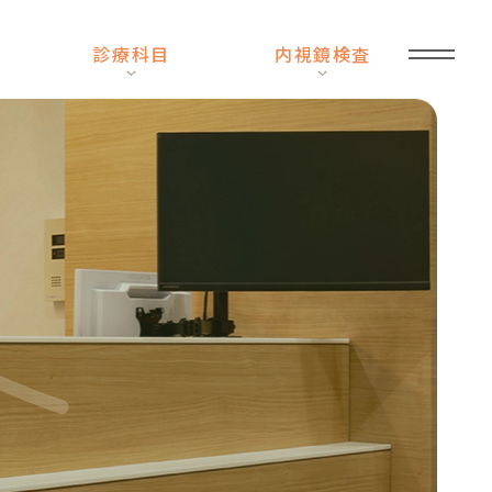
診療科目
内視鏡検査
11
月
の
休
診
日
の
お
知
ら
せ