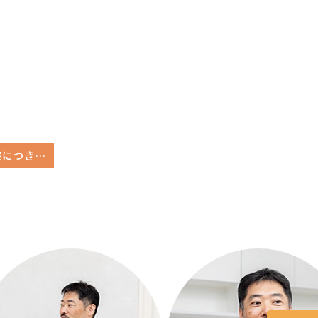
年末年始の診察につきまして
N