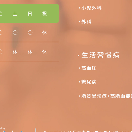
小児外科
金
土
日
祝
外科
○
○
○
休
○
休
休
休
生活習慣病
高血圧
糖尿病
脂質異常症（高脂血症