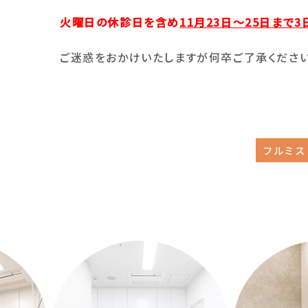
火曜日の休診日を含め
11月23日〜25日まで
ご迷惑をおかけいたしますが何卒ご了承ください
evious