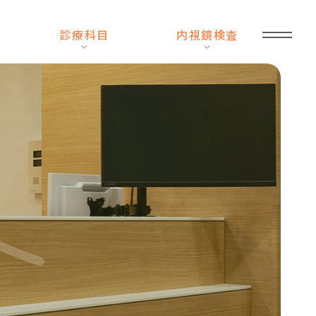
診療科目
内視鏡検査
臨
時
休
診
の
お
知
ら
せ