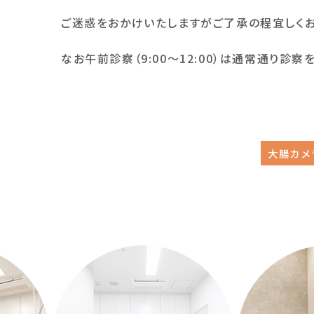
ご迷惑をおかけいたしますがご了承の程宜しくお
なお午前診察（9:00〜12:00）は通常通り診察
evious