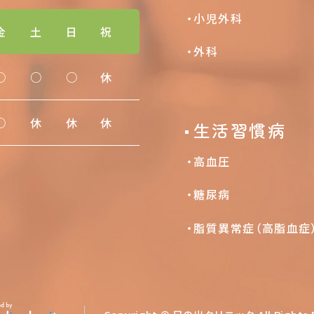
小児外科
金
土
日
祝
外科
○
○
○
休
○
休
休
休
生活習慣病
高血圧
糖尿病
脂質異常症（高脂血症